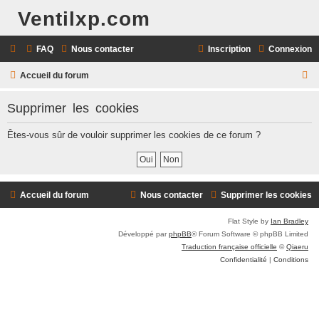
Ventilxp.com
FAQ
Nous contacter
Inscription
Connexion
R
Accueil du forum
e
Supprimer les cookies
c
h
Êtes-vous sûr de vouloir supprimer les cookies de ce forum ?
e
r
c
Accueil du forum
Nous contacter
Supprimer les cookies
h
Flat Style by
Ian Bradley
e
Développé par
phpBB
® Forum Software © phpBB Limited
r
Traduction française officielle
©
Qiaeru
Confidentialité
|
Conditions