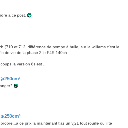
ndre à ce post.
h (710 et 712, différence de pompe à huile, sur la williams c'est la
fin de vie de la phase 2 le F4R 140ch.
 coups la version 8s est ...
⊗ ⩾250cm³
tranger?
⊗ ⩾250cm³
opre...à ce prix là maintenant t'as un vj21 tout rouillé ou il te