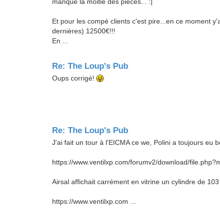
manque la moitié des pièces... :|
Et pour les compé clients c'est pire...en ce moment y
dernières) 12500€!!!
En ...
Re: The Loup's Pub
Oups corrigé!
Re: The Loup's Pub
J'ai fait un tour à l'EICMA ce we, Polini a toujours eu b
https://www.ventilxp.com/forumv2/download/file.
Airsal affichait carrément en vitrine un cylindre de 103
https://www.ventilxp.com ...