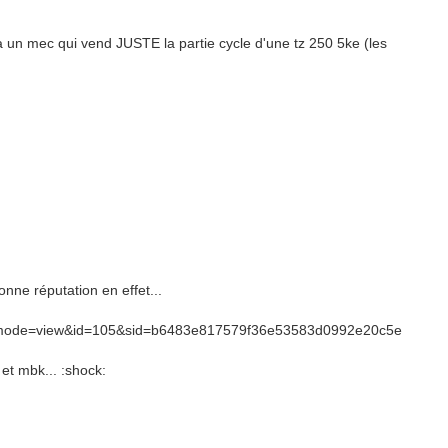
'a un mec qui vend JUSTE la partie cycle d'une tz 250 5ke (les
onne réputation en effet...
php?mode=view&id=105&sid=b6483e817579f36e53583d0992e20c5e
 et mbk... :shock: