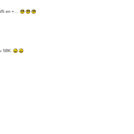
f5 en +....
au SBK.