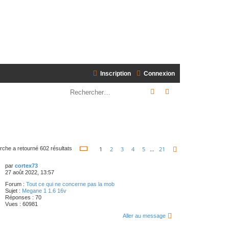
Inscription
Connexion
Rechercher
Recherche avancé
Page
1
sur
21
1
2
3
4
5
…
21
rche a retourné 602 résultats
Suivant
par
cortex73
27 août 2022, 13:57
Forum :
Tout ce qui ne concerne pas la mob
Sujet :
Megane 1 1.6 16v
Réponses :
70
Vues :
60981
Aller au message