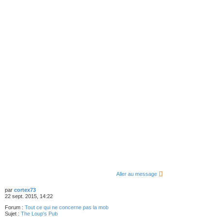
Aller au message
par
cortex73
22 sept. 2015, 14:22
Forum :
Tout ce qui ne concerne pas la mob
Sujet :
The Loup's Pub