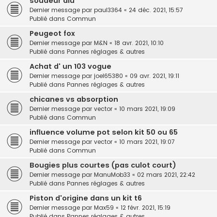
soudeur alu
Dernier message par
paul3364
«
24 déc. 2021, 15:57
Publié dans
Commun
Peugeot fox
Dernier message par
M&N
«
18 avr. 2021, 10:10
Publié dans
Pannes réglages & autres
Achat d' un 103 vogue
Dernier message par
joel65380
«
09 avr. 2021, 19:11
Publié dans
Pannes réglages & autres
chicanes vs absorption
Dernier message par
vector
«
10 mars 2021, 19:09
Publié dans
Commun
influence volume pot selon kit 50 ou 65
Dernier message par
vector
«
10 mars 2021, 19:07
Publié dans
Commun
Bougies plus courtes (pas culot court)
Dernier message par
ManuMob33
«
02 mars 2021, 22:42
Publié dans
Pannes réglages & autres
Piston d'origine dans un kit t6
Dernier message par
Max59
«
12 févr. 2021, 15:19
Publié dans
Pannes réglages & autres