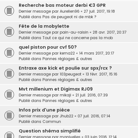
Recherche bas moteur derbi €3 GPR
Dernier message par
Aurelien96
«
27 juil. 2017, 19:18
Publié dans
Pas de peugeot ni de mbk ?
Fête de la mobylette
Dernier message par
pain-au-raisin
«
28 avr. 2017, 20:37
Publié dans
Tout ce qui ne concerne pas la mob
quel piston pour cvf 50?
Dernier message par
kema22
«
14 mars 2017, 20:17
Publié dans
Pannes réglages & autres
Entraxe axe kick et poulie sur spx/rcx ?
Dernier message par
103peugeot
«
13 févr. 2017, 15:16
Publié dans
Pannes réglages & autres
Mvt millenium et Digimax RJ09
Dernier message par
mikaji
«
21 juil. 2016, 07:39
Publié dans
Pannes réglages & autres
Infos prix d'une pièce
Dernier message par
Jhub22
«
07 juil. 2016, 07:14
Publié dans
Commun
Question shéma simplifié
Dernier message par
manivelles
«
03 juin 2016, 12:14