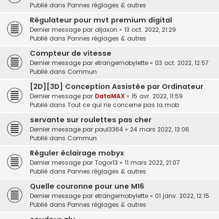
Publié dans
Pannes réglages & autres
Régulateur pour mvt premium digital
Dernier message par
aljaxon
«
13 oct. 2022, 21:29
Publié dans
Pannes réglages & autres
Compteur de vitesse
Dernier message par
etrangemobylette
«
03 oct. 2022, 12:57
Publié dans
Commun
[2D][3D] Conception Assistée par Ordinateur
Dernier message par
DataMAX
«
15 avr. 2022, 11:59
Publié dans
Tout ce qui ne concerne pas la mob
servante sur roulettes pas cher
Dernier message par
paul3364
«
24 mars 2022, 13:06
Publié dans
Commun
Réguler éclairage mobyx
Dernier message par
Togor13
«
11 mars 2022, 21:07
Publié dans
Pannes réglages & autres
Quelle couronne pour une M16
Dernier message par
etrangemobylette
«
01 janv. 2022, 12:15
Publié dans
Pannes réglages & autres