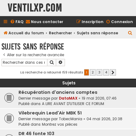
Ventilxp.com
FAQ
Nous contacter
Inscription
Connexion
R
Accueil du forum
Rechercher
Sujets sans réponse
e
Sujets sans réponse
c
Aller sur la recherche avancée
h
Rechercher
Recherche avancée
e
r
La recherche a retourné 159 résultats
1
2
3
4
Suivant
c
Sujets
h
Récupération d'anciens comptes
e
Dernier message par
DataMAX
«
19 mai 2026, 07:46
r
Publié dans
A LIRE AVANT D'UTILISER CE FORUM
Vilebrequin Lead'Air MBK 51
Dernier message par
TobecMania
«
04 mai 2026, 20:38
Publié dans
Montrez vos pièces
DR 46 fonte 103