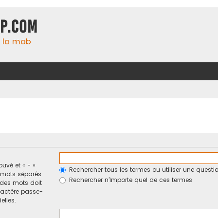
xp.com
 la mob
ouvé et « - »
Rechercher tous les termes ou utiliser une ques
e mots séparés
Rechercher n’importe quel de ces termes
n des mots doit
ractère passe-
elles.