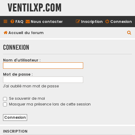
Ventilxp.com
FAQ
Nous contacter
Inscription
Connexion
R
Accueil du forum
e
Connexion
c
h
Nom d’utilisateur :
e
r
Mot de passe :
c
J’ai oublié mon mot de passe
h
e
Se souvenir de moi
r
Masquer ma présence lors de cette session
INSCRIPTION