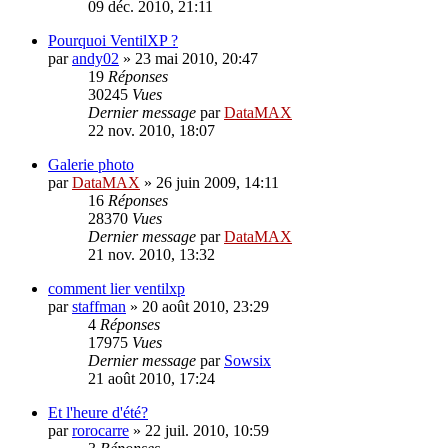
09 déc. 2010, 21:11
Pourquoi VentilXP ?
par
andy02
»
23 mai 2010, 20:47
19
Réponses
30245
Vues
Dernier message
par
DataMAX
22 nov. 2010, 18:07
Galerie photo
par
DataMAX
»
26 juin 2009, 14:11
16
Réponses
28370
Vues
Dernier message
par
DataMAX
21 nov. 2010, 13:32
comment lier ventilxp
par
staffman
»
20 août 2010, 23:29
4
Réponses
17975
Vues
Dernier message
par
Sowsix
21 août 2010, 17:24
Et l'heure d'été?
par
rorocarre
»
22 juil. 2010, 10:59