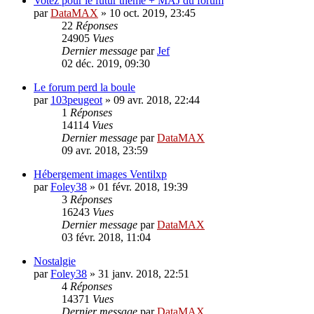
Votez pour le futur thème + MAJ du forum
par
DataMAX
»
10 oct. 2019, 23:45
22
Réponses
24905
Vues
Dernier message
par
Jef
02 déc. 2019, 09:30
Le forum perd la boule
par
103peugeot
»
09 avr. 2018, 22:44
1
Réponses
14114
Vues
Dernier message
par
DataMAX
09 avr. 2018, 23:59
Hébergement images Ventilxp
par
Foley38
»
01 févr. 2018, 19:39
3
Réponses
16243
Vues
Dernier message
par
DataMAX
03 févr. 2018, 11:04
Nostalgie
par
Foley38
»
31 janv. 2018, 22:51
4
Réponses
14371
Vues
Dernier message
par
DataMAX