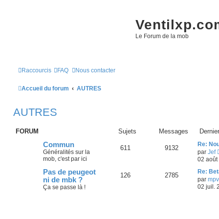
Ventilxp.co
Le Forum de la mob
Raccourcis
FAQ
Nous contacter
Accueil du forum
AUTRES
AUTRES
FORUM
Sujets
Messages
Dernie
Commun
Re: No
611
9132
Généralités sur la
par
Jef
mob, c'est par ici
02 août
Pas de peugeot
Re: Bet
126
2785
ni de mbk ?
par
mpv
02 juil.
Ça se passe là !