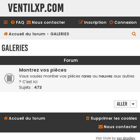
Ventilxp.com
FAQ
Nous contacter
Inscription
Connexion
R
Accueil du forum
GALERIES
e
GALERIES
c
h
Forum
e
Montrez vos pièces
r
Vous voulez montrer vos pièces
rares
ou
neuves
aux autres
? C'est ici
c
Sujets :
473
h
e
Aller
r
Accueil du forum
Supprimer les cookies
Nous contacter
Flat Style by
Ian Bradley