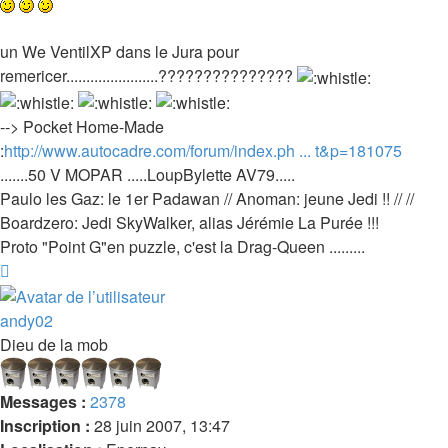
un We VentilXP dans le Jura pour
remericer.......................???????????????
--> Pocket Home-Made
:
http://www.autocadre.com/forum/index.ph ... t&p=181075
.......50 V MOPAR .....LoupBylette AV79.....
Paulo les Gaz: le 1er Padawan // Anoman: jeune Jedi !! // //
Boardzero: Jedi SkyWalker, alias Jérémie La Purée !!!
Proto "Point G"en puzzle, c'est la Drag-Queen .........
Haut
andy02
Dieu de la mob
Messages :
2378
Inscription :
28 juin 2007, 13:47