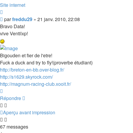
freddu29
Site internet
Citer
Message
par
freddu29
»
21 janv. 2010, 22:08
Bravo Data!
vive Ventilxp!
Bigouden et fier de l'etre!
Fuck a duck and try to fly!(proverbe étudiant)
http://breton-en-bb.over-blog.fr/
http://s1629.skyrock.com/
http://magnum-racing-club.xooit.fr/
Haut
Répondre
Aperçu avant impression
67 messages