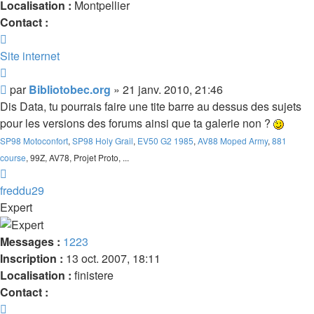
Localisation :
Montpellier
Contact :
Contacter
Bibliotobec.org
Site internet
Citer
Message
par
Bibliotobec.org
»
21 janv. 2010, 21:46
Dis Data, tu pourrais faire une tite barre au dessus des sujets
pour les versions des forums ainsi que ta galerie non ?
SP98 Motoconfort
,
SP98 Holy Grail
,
EV50 G2 1985
,
AV88 Moped Army
,
881
course
, 99Z, AV78, Projet Proto, ...
Haut
freddu29
Expert
Messages :
1223
Inscription :
13 oct. 2007, 18:11
Localisation :
finistere
Contact :
Contacter