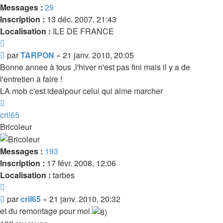
Messages :
29
Inscription :
13 déc. 2007, 21:43
Localisation :
ILE DE FRANCE
Citer
Message
par
TARPON
»
21 janv. 2010, 20:05
Bonne annee à tous ,l'hiver n'est pas fini mais il y a de
l'entretien à faire !
LA mob c'est idealpour celui qui aime marcher
Haut
cril65
Bricoleur
Messages :
193
Inscription :
17 févr. 2008, 12:06
Localisation :
tarbes
Citer
Message
par
cril65
»
21 janv. 2010, 20:32
et du remontage pour moi