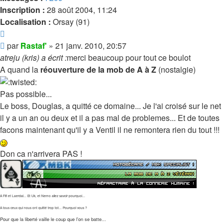
Inscription :
28 août 2004, 11:24
Localisation :
Orsay (91)
Citer
Message
par
Rastaf'
»
21 janv. 2010, 20:57
atreju (kris) a écrit :
merci beaucoup pour tout ce boulot
A quand la
réouverture de la mob de A à Z
(nostalgie)
Pas possible...
Le boss, Douglas, a quitté ce domaine... Je l'ai croisé sur le net
il y a un an ou deux et il a pas mal de problemes... Et de toutes
facons maintenant qu'il y a Ventil il ne remontera rien du tout !!!
Don ca n'arrivera PAS !
A Fifi et Laerdal... Et Uk, et Nemo allez savoir pourquoi...
A tous ceux qui nous ont quitté trop tot... Pourquoi vous ?
Pour que la liberté vaille le coup que l'on se batte...