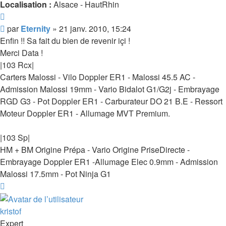
Localisation :
Alsace - HautRhin
Citer
Message
par
Eternity
»
21 janv. 2010, 15:24
Enfin !! Sa fait du bien de revenir içi !
Merci Data !
|103 Rcx|
Carters Malossi - Vilo Doppler ER1 - Malossi 45.5 AC -
Admission Malossi 19mm - Vario Bidalot G1/G2j - Embrayage
RGD G3 - Pot Doppler ER1 - Carburateur DO 21 B.E - Ressort
Moteur Doppler ER1 - Allumage MVT Premium.
|103 Sp|
HM + BM Origine Prépa - Vario Origine PriseDirecte -
Embrayage Doppler ER1 -Allumage Elec 0.9mm - Admission
Malossi 17.5mm - Pot Ninja G1
Haut
kristof
Expert