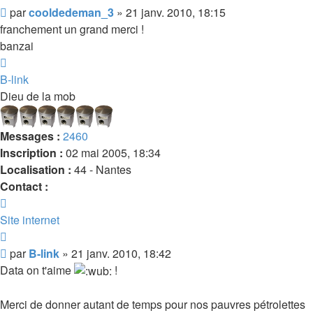
Message
par
cooldedeman_3
»
21 janv. 2010, 18:15
franchement un grand merci !
banzai
Haut
B-link
Dieu de la mob
Messages :
2460
Inscription :
02 mai 2005, 18:34
Localisation :
44 - Nantes
Contact :
Contacter
B-
Site internet
link
Citer
Message
par
B-link
»
21 janv. 2010, 18:42
Data on t'aime
!
Merci de donner autant de temps pour nos pauvres pétrolettes