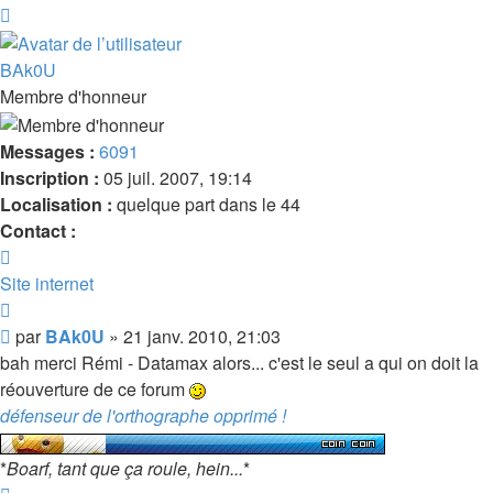
Haut
BAk0U
Membre d'honneur
Messages :
6091
Inscription :
05 juil. 2007, 19:14
Localisation :
quelque part dans le 44
Contact :
Contacter
BAk0U
Site internet
Citer
Message
par
BAk0U
»
21 janv. 2010, 21:03
bah merci Rémi - Datamax alors... c'est le seul a qui on doit la
réouverture de ce forum
défenseur de l'orthographe opprimé !
*
Boarf, tant que ça roule, hein...
*