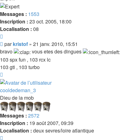
Messages :
1553
Inscription :
23 oct. 2005, 18:00
Localisation :
08
Citer
Message
par
kristof
»
21 janv. 2010, 15:51
bravo
vous etes des dingues
103 spx fun , 103 rcx lc
103 gti , 103 turbo
Haut
cooldedeman_3
Dieu de la mob
Messages :
2572
Inscription :
19 août 2007, 09:39
Localisation :
deux sevres/loire atlantique
Citer