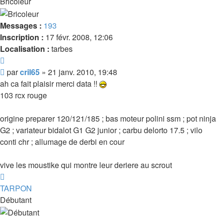
Bricoleur
Messages :
193
Inscription :
17 févr. 2008, 12:06
Localisation :
tarbes
Citer
Message
par
cril65
»
21 janv. 2010, 19:48
ah ca fait plaisir merci data !!
103 rcx rouge
origine preparer 120/121/185 ; bas moteur polini ssm ; pot ninja
G2 ; variateur bidalot G1 G2 junior ; carbu delorto 17.5 ; vilo
conti chr ; allumage de derbi en cour
vive les moustike qui montre leur deriere au scrout
Haut
TARPON
Débutant