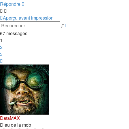
Répondre
Aperçu avant impression
Recherche
Rechercher
avancée
67 messages
1
2
3
Suivant
DataMAX
Dieu de la mob