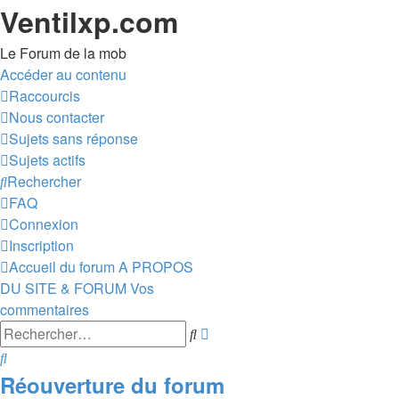
Ventilxp.com
Le Forum de la mob
Accéder au contenu
Raccourcis
Nous contacter
Sujets sans réponse
Sujets actifs
Rechercher
FAQ
Connexion
Inscription
Accueil du forum
A PROPOS
DU SITE & FORUM
Vos
commentaires
Recherche
Rechercher
avancée
Rechercher
Réouverture du forum