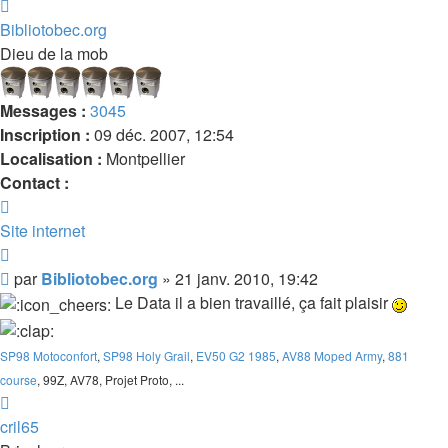
Haut
Bibliotobec.org
Dieu de la mob
Messages :
3045
Inscription :
09 déc. 2007, 12:54
Localisation :
Montpellier
Contact :
Contacter
Bibliotobec.org
Site internet
Citer
Message
par
Bibliotobec.org
»
21 janv. 2010, 19:42
Le Data il a bien travaillé, ça fait plaisir
SP98 Motoconfort
,
SP98 Holy Grail
,
EV50 G2 1985
,
AV88 Moped Army
,
881
course
, 99Z, AV78, Projet Proto, ...
Haut
cril65