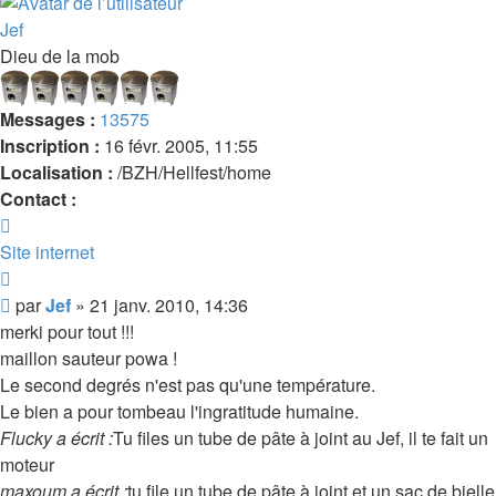
Jef
Dieu de la mob
Messages :
13575
Inscription :
16 févr. 2005, 11:55
Localisation :
/BZH/Hellfest/home
Contact :
Contacter
Jef
Site internet
Citer
Message
par
Jef
»
21 janv. 2010, 14:36
merki pour tout !!!
maillon sauteur powa !
Le second degrés n'est pas qu'une température.
Le bien a pour tombeau l'ingratitude humaine.
Flucky a écrit :
Tu files un tube de pâte à joint au Jef, il te fait un
moteur
maxoum a écrit :
tu file un tube de pâte à joint et un sac de bielle