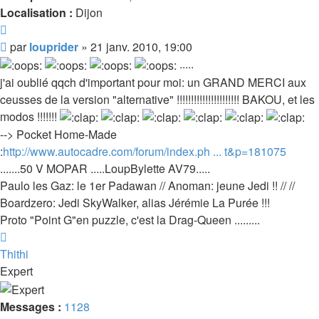
Localisation :
Dijon
Citer
Message
par
louprider
»
21 janv. 2010, 19:00
.....
j'ai oublié qqch d'important pour moi: un GRAND MERCI aux
ceusses de la version "alternative" !!!!!!!!!!!!!!!!!!!!!! BAKOU, et les
modos !!!!!!!
--> Pocket Home-Made
:
http://www.autocadre.com/forum/index.ph ... t&p=181075
.......50 V MOPAR .....LoupBylette AV79.....
Paulo les Gaz: le 1er Padawan // Anoman: jeune Jedi !! // //
Boardzero: Jedi SkyWalker, alias Jérémie La Purée !!!
Proto "Point G"en puzzle, c'est la Drag-Queen .........
Haut
Thithi
Expert
Messages :
1128