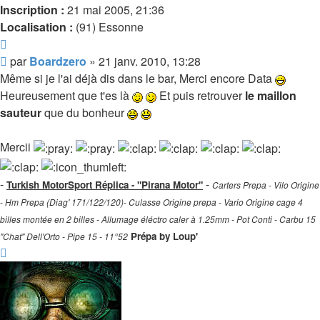
Inscription :
21 mai 2005, 21:36
Localisation :
(91) Essonne
Citer
Message
par
Boardzero
»
21 janv. 2010, 13:28
Même si je l'ai déjà dis dans le bar, Merci encore Data
Heureusement que t'es là
Et puis retrouver
le maillon
sauteur
que du bonheur
Mercii
-
-
Turkish MotorSport Réplica - "Pirana Motor"
Carters Prepa - Vilo Origine
- Hm Prepa (Diag' 171/122/120)- Culasse Origine prepa - Vario Origine cage 4
billes montée en 2 billes - Allumage éléctro caler à 1.25mm - Pot Conti - Carbu 15
Prépa by Loup'
"Chat" Dell'Orto - Pipe 15 - 11°52
Haut