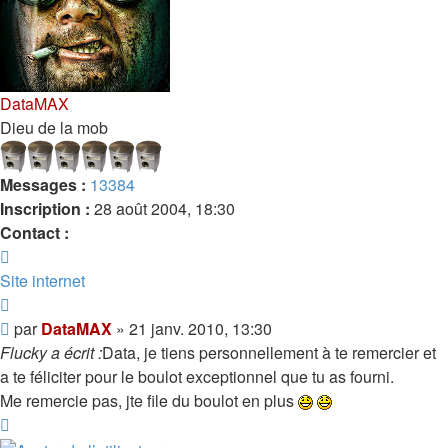
DataMAX
Dieu de la mob
Messages :
13384
Inscription :
28 août 2004, 18:30
Contact :
Contacter
DataMAX
Site internet
Citer
Message
par
DataMAX
»
21 janv. 2010, 13:30
Flucky a écrit :
Data, je tiens personnellement à te remercier et
a te féliciter pour le boulot exceptionnel que tu as fourni.
Me remercie pas, jte file du boulot en plus
Haut