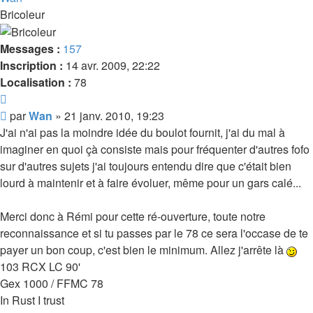
Bricoleur
Messages :
157
Inscription :
14 avr. 2009, 22:22
Localisation :
78
Citer
Message
par
Wan
»
21 janv. 2010, 19:23
J'ai n'ai pas la moindre idée du boulot fournit, j'ai du mal à
imaginer en quoi çà consiste mais pour fréquenter d'autres fofo
sur d'autres sujets j'ai toujours entendu dire que c'était bien
lourd à maintenir et à faire évoluer, même pour un gars calé...
Merci donc à Rémi pour cette ré-ouverture, toute notre
reconnaissance et si tu passes par le 78 ce sera l'occase de te
payer un bon coup, c'est bien le minimum. Allez j'arrête là
103 RCX LC 90'
Gex 1000 / FFMC 78
In Rust I trust