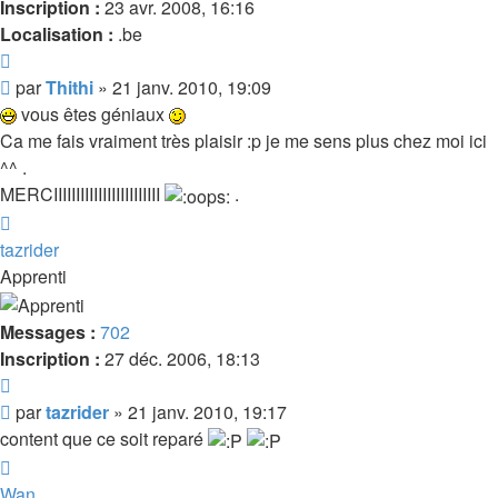
Inscription :
23 avr. 2008, 16:16
Localisation :
.be
Citer
Message
par
Thithi
»
21 janv. 2010, 19:09
vous êtes géniaux
Ca me fais vraiment très plaisir :p je me sens plus chez moi ici
^^ .
MERCIIIIIIIIIIIIIIIIIIIIIIII
.
Haut
tazrider
Apprenti
Messages :
702
Inscription :
27 déc. 2006, 18:13
Citer
Message
par
tazrider
»
21 janv. 2010, 19:17
content que ce soit reparé
Haut
Wan