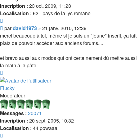
Inscription :
23 oct. 2009, 11:23
Localisation :
62 - pays de la lys romane
Citer
Message
par
david1973
»
21 janv. 2010, 12:39
merci beaucoup à toi, même si je suis un "jeune" inscrit, ça fait
plaiz de pouvoir accéder aux anciens forums....
et bravo aussi aux modos qui ont certainement dû mettre aussi
la main à la pâte...
Haut
Flucky
Modérateur
Messages :
20071
Inscription :
20 sept. 2005, 10:32
Localisation :
44 powaaa
Citer