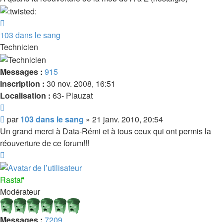
Haut
103 dans le sang
Technicien
Messages :
915
Inscription :
30 nov. 2008, 16:51
Localisation :
63- Plauzat
Citer
Message
par
103 dans le sang
»
21 janv. 2010, 20:54
Un grand merci à Data-Rémi et à tous ceux qui ont permis la
réouverture de ce forum!!!
Haut
Rastaf'
Modérateur
Messages :
7209