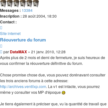
Messages :
13384
Inscription :
28 août 2004, 18:30
Contact :
Contacter
DataMAX
Site internet
Réouverture du forum
Citer
Message
par
DataMAX
»
21 janv. 2010, 12:28
Après plus de 2 mois et demi de fermeture, je suis heureux de
vous confirmer la réouverture définitive du forum.
Chose promise chose due, vous pouvez dorénavant consulter
les trois anciens forums à cette adresse:
http://archives.ventilxp.com
. La v1 est intacte, vous pourrez
même y consulter vos MP d'époque
Je tiens également à préciser que, vu la quantité de travail que