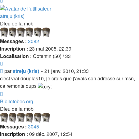
Haut
atreju (kris)
Dieu de la mob
Messages :
3082
Inscription :
23 mai 2005, 22:39
Localisation :
Cotentin (50) / 33
Citer
Message
par
atreju (kris)
»
21 janv. 2010, 21:33
c'est vrai douglas10, je crois que j'avais son adresse sur msn,
ca remonte oups
Haut
Bibliotobec.org
Dieu de la mob
Messages :
3045
Inscription :
09 déc. 2007, 12:54