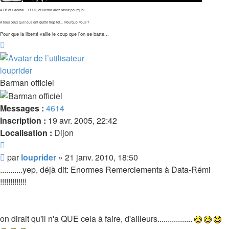
A Fifi et Laerdal... Et Uk, et Nemo allez savoir pourquoi...
A tous ceux qui nous ont quitté trop tot... Pourquoi vous ?
Pour que la liberté vaille le coup que l'on se batte...
Haut
louprider
Barman officiel
Messages :
4614
Inscription :
19 avr. 2005, 22:42
Localisation :
Dijon
Citer
Message
par
louprider
»
21 janv. 2010, 18:50
...........yep, déjà dit: Enormes Remerciements à Data-Rémi
!!!!!!!!!!!!!
on dirait qu'il n'a QUE cela à faire, d'ailleurs.................