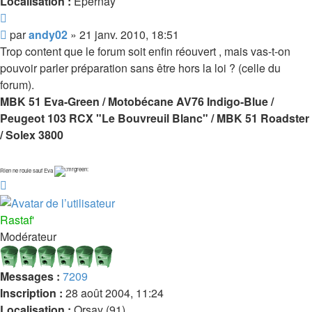
Localisation :
Epernay
Citer
Message
par
andy02
»
21 janv. 2010, 18:51
Trop content que le forum soit enfin réouvert , mais vas-t-on
pouvoir parler préparation sans être hors la loi ? (celle du
forum).
MBK 51 Eva-Green / Motobécane AV76 Indigo-Blue /
Peugeot 103 RCX "Le Bouvreuil Blanc" / MBK 51 Roadster
/ Solex 3800
Rien ne roule sauf Eva
Haut
Rastaf'
Modérateur
Messages :
7209
Inscription :
28 août 2004, 11:24
Localisation :
Orsay (91)