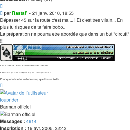
Citer
Message
par
Rastaf'
»
21 janv. 2010, 18:55
Dépasser 45 sur la route c'est mal... ! Et c'est tres vilain... En
plus tu risques de te faire bobo..
La préparation ne pourra etre abordée que dans un but "circuit"
!!!
A Fifi et Laerdal... Et Uk, et Nemo allez savoir pourquoi...
A tous ceux qui nous ont quitté trop tot... Pourquoi vous ?
Pour que la liberté vaille le coup que l'on se batte...
Haut
louprider
Barman officiel
Messages :
4614
Inscription :
19 avr. 2005, 22:42