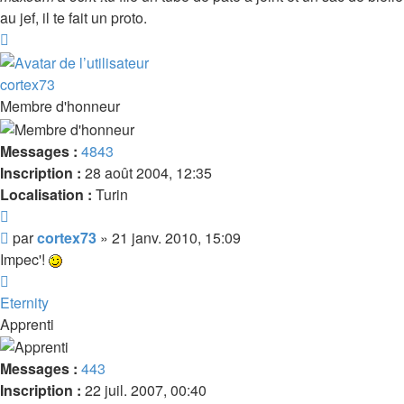
au jef, il te fait un proto.
Haut
cortex73
Membre d'honneur
Messages :
4843
Inscription :
28 août 2004, 12:35
Localisation :
Turin
Citer
Message
par
cortex73
»
21 janv. 2010, 15:09
Impec'!
Haut
Eternity
Apprenti
Messages :
443
Inscription :
22 juil. 2007, 00:40