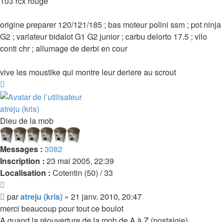
103 rcx rouge
origine preparer 120/121/185 ; bas moteur polini ssm ; pot ninja
G2 ; variateur bidalot G1 G2 junior ; carbu delorto 17.5 ; vilo
conti chr ; allumage de derbi en cour
vive les moustike qui montre leur deriere au scrout
Haut
atreju (kris)
Dieu de la mob
Messages :
3082
Inscription :
23 mai 2005, 22:39
Localisation :
Cotentin (50) / 33
Citer
Message
par
atreju (kris)
»
21 janv. 2010, 20:47
merci beaucoup pour tout ce boulot
A quand la réouverture de la mob de A à Z (nostalgie)